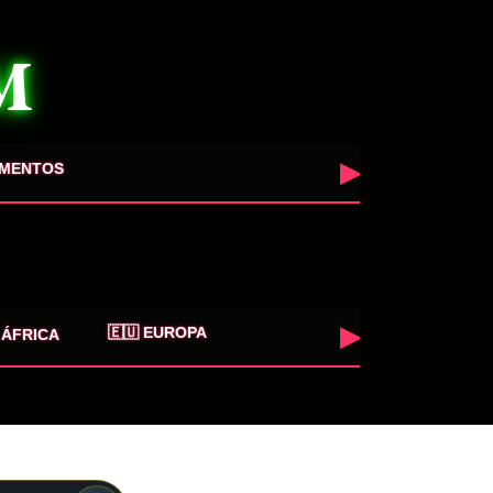
M
▶
UMENTOS
▶
🇪🇺 EUROPA
 ÁFRICA