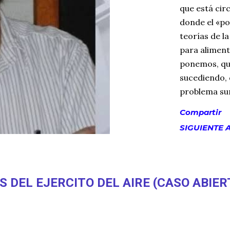
que está circ
donde el «po
teorías de l
para alimenta
ponemos, qui
sucediendo, d
problema sur
redirige haci
Compartir
conspiranoica
SIGUIENTE 
los bolsillos
Estados Unid
gobierno, am
alimentar cu
 DEL EJERCITO DEL AIRE (CASO ABIER
público; y e
sea criticable