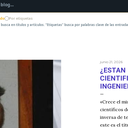
ido
Por etiquetas
 busca en títulos y artículos. "Etiquetas" busca por palabras clave de las entrada
junio 21, 2026
¿ESTAN
CIENTIF
INGENIE
«Crece el mi
científicos 
inversa de t
este es el tít