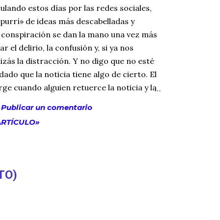
ulando estos días por las redes sociales,
purrí» de ideas más descabelladas y
a conspiración se dan la mano una vez más
r el delirio, la confusión y, si ya nos
zás la distracción. Y no digo que no esté
ado que la noticia tiene algo de cierto. El
ge cuando alguien retuerce la noticia y la
a sus intereses para anexarla a sus ideas
Publicar un comentario
s, que al final es lo que a algunos les llena
ARTÍCULO»
. Claro que, dada la situación actual de
os y la desconfianza de su gente en el
bas cosas son la receta perfecta para
alquier teoría, pues la compra un inmenso
TO)
sa es la parte que hay que entender, aunque
. Pero en e...