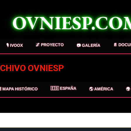
Ir al contenido principal
OVNIESP.CO
🌌 PROYECTO
📄 DOC
🎙️ IVOOX
📷 GALERÍA
RCHIVO OVNIESP
🇪🇸 ESPAÑA
️ MAPA HISTÓRICO
🌎 AMÉRICA
🌍