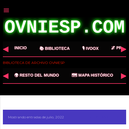
Ir al contenido principal
OVNIESP.COM
◀
▶
INICIO
🌌 PROY
📚 BIBLIOTECA
🎙️ IVOOX
BIBLIOTECA DE ARCHIVO OVNIESP
◀
▶

🌍 RESTO DEL MUNDO
🗺️ MAPA HISTÓRICO
MÁS…
Mostrando entradas de julio, 2022
MOSTRAR TODO
E