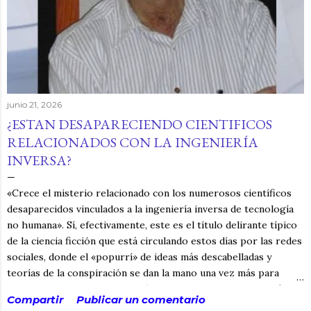
junio 21, 2026
¿ESTAN DESAPARECIENDO CIENTIFICOS
RELACIONADOS CON LA INGENIERÍA
INVERSA?
«Crece el misterio relacionado con los numerosos científicos
desaparecidos vinculados a la ingeniería inversa de tecnología
no humana». Sí, efectivamente, este es el título delirante típico
de la ciencia ficción que está circulando estos días por las redes
sociales, donde el «popurrí» de ideas más descabelladas y
teorías de la conspiración se dan la mano una vez más para
alimentar el delirio, la confusión y, si ya nos ponemos, quizás la
Compartir
Publicar un comentario
distracción. Y no digo que no esté sucediendo, dado que la