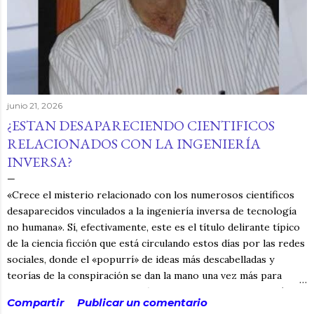
junio 21, 2026
¿ESTAN DESAPARECIENDO CIENTIFICOS
RELACIONADOS CON LA INGENIERÍA
INVERSA?
«Crece el misterio relacionado con los numerosos científicos
desaparecidos vinculados a la ingeniería inversa de tecnología
no humana». Sí, efectivamente, este es el título delirante típico
de la ciencia ficción que está circulando estos días por las redes
sociales, donde el «popurrí» de ideas más descabelladas y
teorías de la conspiración se dan la mano una vez más para
alimentar el delirio, la confusión y, si ya nos ponemos, quizás la
Compartir
Publicar un comentario
distracción. Y no digo que no esté sucediendo, dado que la