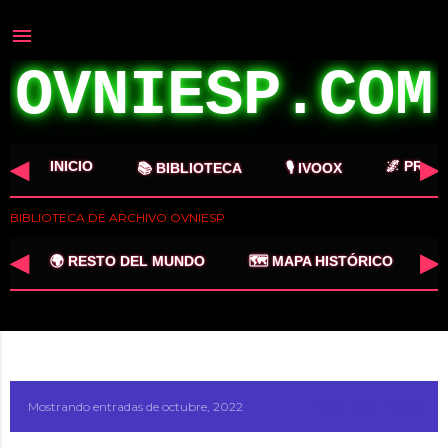
Ir al contenido principal
OVNIESP.COM
◀
▶
INICIO
🌌 PROY
📚 BIBLIOTECA
🎙️ IVOOX
BIBLIOTECA DE ARCHIVO OVNIESP
◀
▶

🌍 RESTO DEL MUNDO
🗺️ MAPA HISTÓRICO
MÁS…
Mostrando entradas de octubre, 2022
MOSTRAR TODO
E