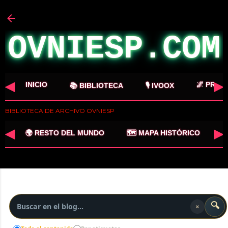
Ir al contenido principal
OVNIESP.COM
◀
▶
INICIO
🌌 PROY
📚 BIBLIOTECA
🎙️ IVOOX
BIBLIOTECA DE ARCHIVO OVNIESP
◀
▶

🌍 RESTO DEL MUNDO
🗺️ MAPA HISTÓRICO
MÁS…
🔍
×