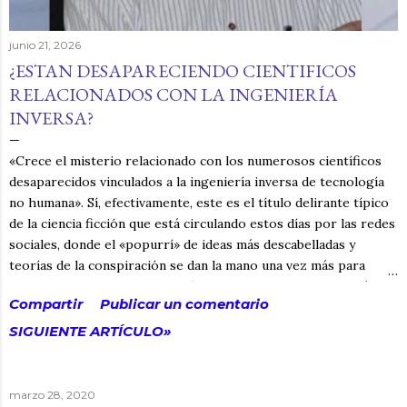
junio 21, 2026
¿ESTAN DESAPARECIENDO CIENTIFICOS
RELACIONADOS CON LA INGENIERÍA
INVERSA?
«Crece el misterio relacionado con los numerosos científicos
desaparecidos vinculados a la ingeniería inversa de tecnología
no humana». Sí, efectivamente, este es el título delirante típico
de la ciencia ficción que está circulando estos días por las redes
sociales, donde el «popurrí» de ideas más descabelladas y
teorías de la conspiración se dan la mano una vez más para
alimentar el delirio, la confusión y, si ya nos ponemos, quizás la
Compartir
Publicar un comentario
distracción. Y no digo que no esté sucediendo, dado que la
noticia tiene algo de cierto. El problema surge cuando alguien
SIGUIENTE ARTÍCULO»
retuerce la noticia y la redirige hacia sus intereses para
anexarla a sus ideas conspiranoicas, que al final es lo que a
algunos les llena los bolsillos. Claro que, dada la situación actual
marzo 28, 2020