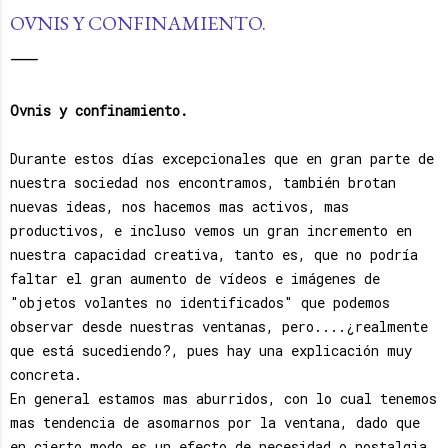
de Estados Unidos y la desconfianza de su gente en el gobierno,
OVNIS Y CONFINAMIENTO.
ambas cosas son la receta perfecta para alimentar cualquier
teoría, pues la compra un inmenso público; y esa es la parte que
hay que entender, aunque sea criticable. Pero en e...
Ovnis y confinamiento.
Durante estos días excepcionales que en gran parte de
nuestra sociedad nos encontramos, también brotan
nuevas ideas, nos hacemos mas activos, mas
productivos, e incluso vemos un gran incremento en
nuestra capacidad creativa, tanto es, que no podría
faltar el gran aumento de vídeos e imágenes de
"objetos volantes no identificados" que podemos
observar desde nuestras ventanas, pero....¿realmente
que está sucediendo?, pues hay una explicación muy
concreta.
En general estamos mas aburridos, con lo cual tenemos
mas tendencia de asomarnos por la ventana, dado que
en cierto modo es un efecto de necesidad o nostalgia